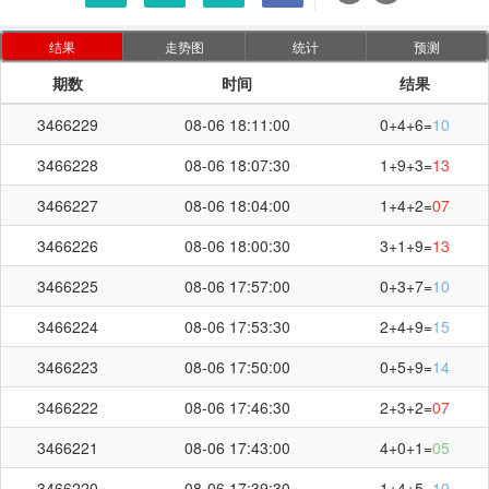
结果
走势图
统计
预测
期数
时间
结果
3466229
08-06 18:11:00
0+4+6=
10
3466228
08-06 18:07:30
1+9+3=
13
3466227
08-06 18:04:00
1+4+2=
07
3466226
08-06 18:00:30
3+1+9=
13
3466225
08-06 17:57:00
0+3+7=
10
3466224
08-06 17:53:30
2+4+9=
15
3466223
08-06 17:50:00
0+5+9=
14
3466222
08-06 17:46:30
2+3+2=
07
3466221
08-06 17:43:00
4+0+1=
05
3466220
08-06 17:39:30
1+4+5=
10