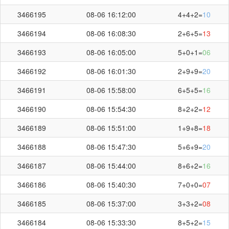
3466195
08-06 16:12:00
4+4+2=
10
3466194
08-06 16:08:30
2+6+5=
13
3466193
08-06 16:05:00
5+0+1=
06
+
+
=
0
4
6
10
3466192
08-06 16:01:30
2+9+9=
20
3466191
08-06 15:58:00
6+5+5=
16
3466190
08-06 15:54:30
8+2+2=
12
3466189
08-06 15:51:00
1+9+8=
18
3466188
08-06 15:47:30
5+6+9=
20
刷新
截止第
3466230
期开奖：
03:04
秒
3466187
08-06 15:44:00
8+6+2=
16
3466186
08-06 15:40:30
7+0+0=
07
3466185
08-06 15:37:00
3+3+2=
08
3466184
08-06 15:33:30
8+5+2=
15