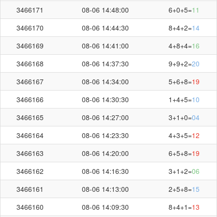
3466171
08-06 14:48:00
6+0+5=
11
3466170
08-06 14:44:30
8+4+2=
14
3466169
08-06 14:41:00
4+8+4=
16
3466168
08-06 14:37:30
9+9+2=
20
3466167
08-06 14:34:00
5+6+8=
19
3466166
08-06 14:30:30
1+4+5=
10
3466165
08-06 14:27:00
3+1+0=
04
3466164
08-06 14:23:30
4+3+5=
12
3466163
08-06 14:20:00
6+5+8=
19
3466162
08-06 14:16:30
3+1+2=
06
3466161
08-06 14:13:00
2+5+8=
15
3466160
08-06 14:09:30
8+4+1=
13