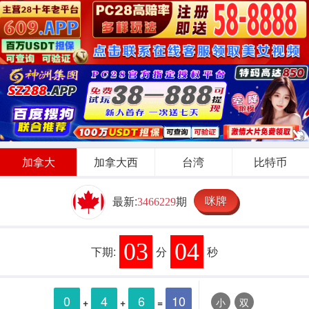
加拿大
加拿大西
台湾
比特币
咪牌
最新:
期
3466229
03
04
下期:
分
秒
0
4
6
10
+
+
=
小
双